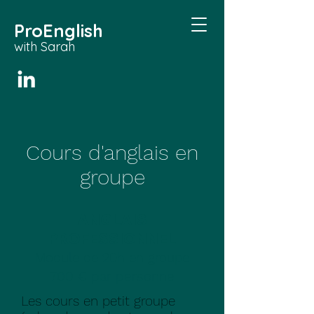
ProEnglish
with Sarah
Cours d'anglais en
groupe
ANGLAIS
PROFESSIONNEL
Module de 20h en groupe
700 € par personne
Les cours en petit groupe