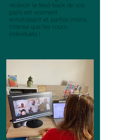
recevoir le feed-back de vos
pairs est vraiment
enrichissant et parfois moins
intense que les cours
individuels !