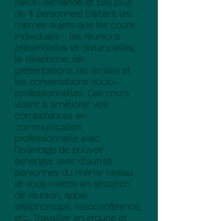
(selon demande et pas plus
de 4 personnes) traitent les
mêmes sujets que les cours
individuels : les réunions
présentielles et distancielles,
le téléphone, les
présentations, les emails et
les conversations socio-
professionnelles. Ces cours
visent à améliorer vos
compétences en
communication
professionnelle avec
l’avantage de pouvoir
échanger avec d’autres
personnes du même niveau
et vous mettre en situation
de réunion, appel
téléphonique, visioconférence,
etc. Travailler en groupe et